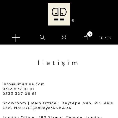
0
TR
EN
İletişim
info@umadina.com
0312 577 81 81
0533 327 06 81
Showroom | Main Office : Beytepe Mah. Piri Reis
Cad. No:12/C Çankaya/ANKARA
London Office : 180 Strand, Temple, London